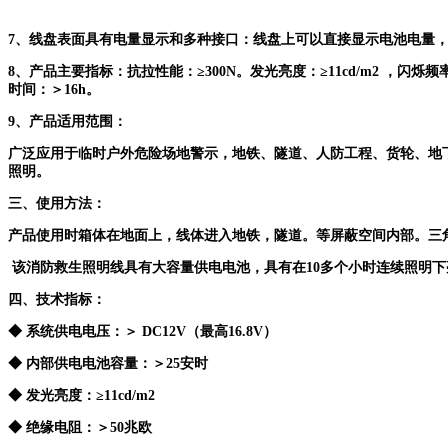
7
、
线盘表面具有电量显示和多种接口
：
线盘上可以直接显示电池电量
8
、产品主要指标：
抗拉性能：≥
300N。
发光亮度：≥
11cd/m2
，闪烁频
时间：＞16h。
9
、产品适用范围：
广泛应用于临时户外危险场地警示，地铁、隧道、人防工程、货轮、地
照明。
三、使用方法：
产品使用时箱体在地面上，线体进入地铁，隧道。等屏蔽空间内部。三
该消防救生照明线具有大容量供电电池，具有在
10多个小时连续照明
四、技术指标：
◆
系统供电电压：＞
DC12V（最高16.8V）
◆
内部供电电池容量：＞
25安时
◆
发光亮度：≥
11cd/m2
◆
绝缘电阻：＞
50兆欧