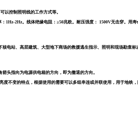
，可以控制照明线的工作方式等。
率：
1Hz-2Hz。
线体绝缘电阻：≥
50兆欧。耐压强度： 1500V无击穿。用
寿
下核电站、高层建筑、大型地下商场的救援逃生指示、照明和现场勘查标
角箭头指向为电源供电箱的方向，即为撤退的方向。
下亮度不变的特点，根据使用的需要可以多组串连或并联使用，用于地铁