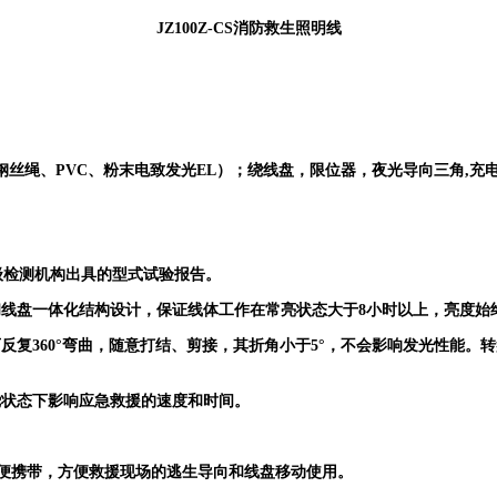
JZ100Z-CS
消防救生照明线
钢丝绳、
PVC、粉末电致发光EL）；绕线盘，限位器，夜光导向三角,充
级检测机构出具的型式试验报告。
和线盘一体化结构设计，保证线体工作在常亮状态大于
8小时以上，亮度始
可反复
360°弯曲，随意打结、剪接，其折角小于5°，不会影响发光性能
绕状态下影响应急救援的速度和时间。
便携带，方便救援现场的逃生导向和线盘移动使用。