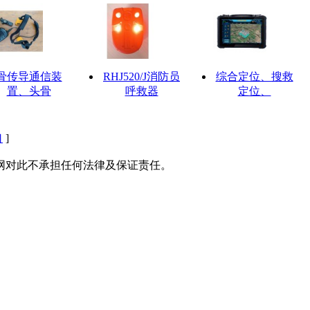
骨传导通信装
RHJ520/J消防员
综合定位、搜救
置、头骨
呼救器
定位、
口
]
网对此不承担任何法律及保证责任。