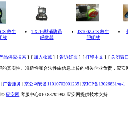
Z-CS 救生
TX-16型消防员
JZ100Z-CS 救生
明线
呼救器
照明线
产品供应搜索
] [
加入收藏
] [
告诉好友
] [
打印本文
] [
关闭窗
容的真实性、准确性和合法性由信息上传的相关企业负责，应安
|
广告服务
|
京公网安备11010702001235
|
京ICP备13026831号-1
司©
应安网
客服中心010-88795992 应安网提供技术支持