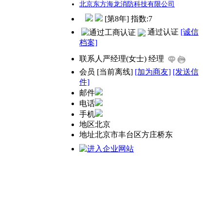
北京东方海龙消防科技有限公司
[第8年] 指数:7
通过认证
[诚信
档案]
联系人
严经理(女士) 经理
会员
[
当前离线
]
[加为商友]
[发送信
件]
邮件
电话
手机
地区
北京
地址
北京市丰台区方庄桥东