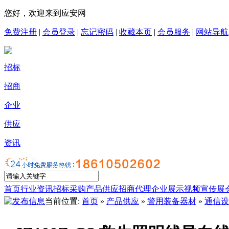
您好，欢迎来到应安网
免费注册
|
会员登录
|
忘记密码
|
收藏本页
|
会员服务
|
网站导航
招标
招商
企业
供应
资讯
首页
行业资讯
招标采购
产品供应
招商代理
企业展示
视频宣传
展
当前位置:
首页
»
产品供应
»
警用装备器材
»
通信设