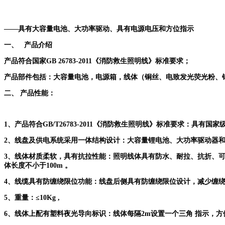
——具有大容量电池、大功率驱动、
具有电源电压和方位指示
一、
产品介绍
产品符合国家GB 26783-2011《消防救生照明线》标准要求；
产品部件包括：大容量电池，电源箱，线体（铜丝、电致发光荧光粉、
二、
产品性能：
1
、产品符合
GB/T26783-2011《消防救生照明线》标准要求：
具有国家
2
、线盘及供电系统
采用一体结构设计
：
大容量锂电池、大功率驱动器
3
、线体材质柔软，具有抗拉性能
：照明
线体具有防水、耐拉、抗折、
体长度不小于100m 。
4
、线缆具有防缠绕限位功能：
线盘后侧具有防缠绕限位设计，减少缠
5
、重量
：≤10Kg ,
6
、线体上配有塑料夜光导向标识：
线体
每隔
2m设置一个三角
指示，方