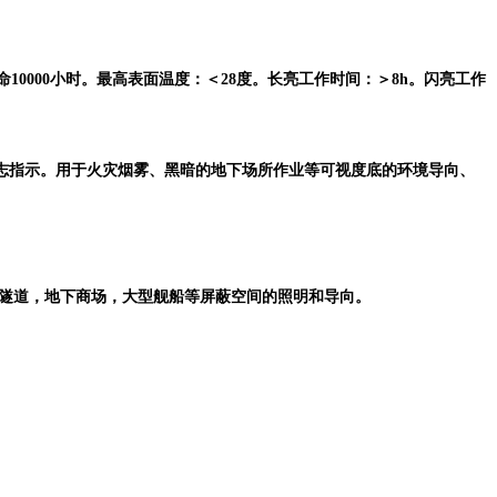
命
10
000小时。最高表面温度：＜
28度。长亮工作时
间：＞
8h。闪亮工作
志指示。用于火灾烟雾、黑暗的地下场所作业等可视度底的环境导向、
，隧道，地下商场，大型舰船等屏蔽空间的照明和导向。