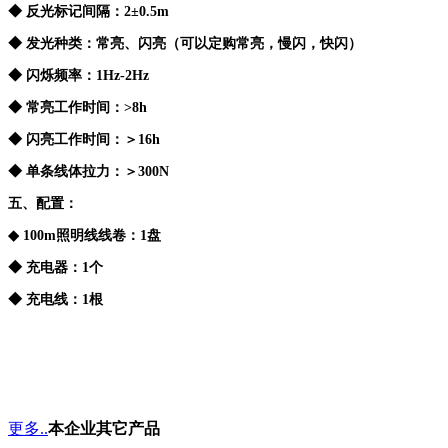
◆
反光标记间隔：
2±0.5m
◆ 发光种类：常亮、闪亮（可以定购常亮，慢闪，快闪）
◆ 闪烁频率：
1Hz-2Hz
◆ 常亮工作时间：
>8h
◆ 闪亮工作时间：＞
16h
◆
单条线体拉力：＞300N
五、配置：
◆
100m
照明线线卷：
1盘
◆
充电器：
1个
◆
充电线：
1根
更多..
本企业其它产品