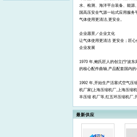
氧气泵BS102AP应
化工气
2026-07-30
20
水、检测、海洋平台装备、能源、
急救援气防站
国高压安全气源一站式应用服务平
气体使用更清洁,更安全。
企业愿景／企业文化
让气体使用更清洁 更安全；匠
企业发展
1970 年,鲍氏匠人的创立(宁
的核心配件曲轴,产品配套国内的
1992 年,开始生产活塞式空气
机厂家(上海压缩机厂,上海压缩机
丰压缩 机厂等,红五环压缩机厂,开
最新供应