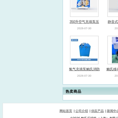
350升空气充填泵压
静音式
缩机鲍氏消防专用呼
气充填
2026-07-30
20
吸器充填泵
消防
氧气充填泵鲍氏消防
鲍氏移
氧气泵BS102AP应
化工气
2026-07-30
20
急救援气防站
热卖商品
网站首页
|
公司介绍
|
供应产品
|
新闻中