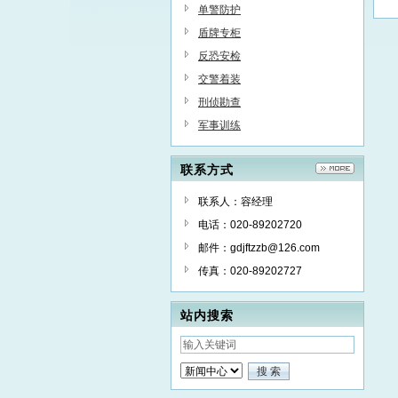
单警防护
盾牌专柜
反恐安检
交警着装
刑侦勘查
军事训练
联系方式
联系人：容经理
电话：020-89202720
邮件：gdjftzzb@126.com
传真：020-89202727
站内搜索