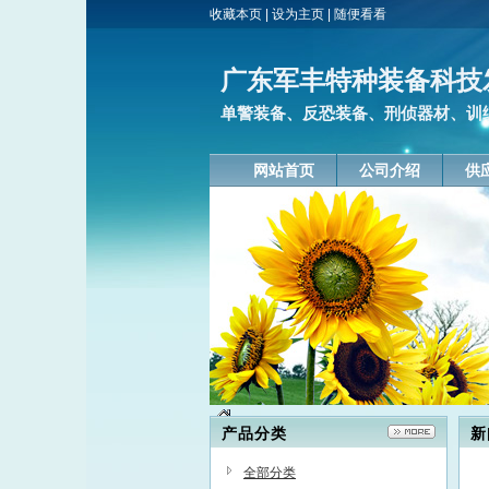
收藏本页
|
设为主页
|
随便看看
广东军丰特种装备科技
单警装备、反恐装备、刑侦器材、训
网站首页
公司介绍
供
产品分类
新
全部分类