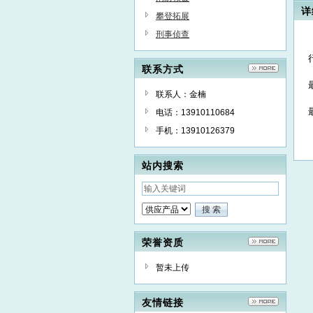
详
攀登拓展
刑事侦查
联系方式
联系人：金楠
电话：13910110684
手机：13910126379
站内搜索
荣誉资质
暂未上传
友情链接