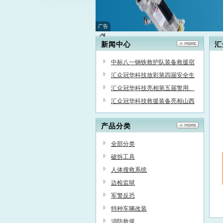
广告
新闻中心
汇
中标八一钢铁救护队装备救援宿
营车、气体分析化验车采购项目
汇众冠华科技放彩第四届安全生
产应急技术装备展
汇众冠华科技亮相第五届警用、
反恐装备展
汇众冠华科技救援装备亮相山西
消防装备集中采购会
产品分类
全部分类
破拆工具
人体搜救系统
边检监狱
军警反恐
特种车辆改装
消防救援