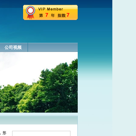
7
7
公司视频
，形