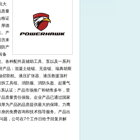
杭大
品质量
合格证
，厚德
念。产
司历来
消防产
装备
统、各种配件及辅助工具、泵以及一系列
营产品：混凝土链锯、无齿锯、瑞典胡斯
汽油切割机、液压扩张器、液压救援顶杆
破拆工具组、消防服、消防头盔、起重气
管理体系认证；产品市场推广和销售多年，受
产品质量责任保险。企业产品已通过国家
雄厚为产品的品质提供最大的保障。力鹰
终身的免费咨询和技术指导服务。产品出
问题，公司在7个工作日给予回复并解