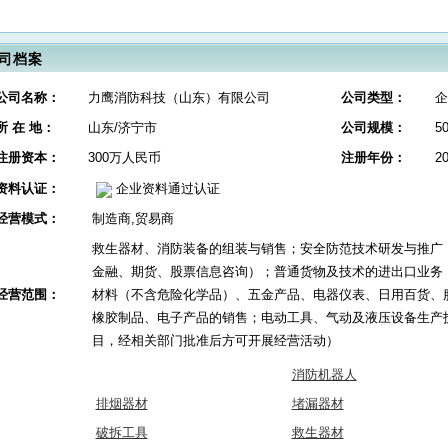
司档案
公司名称：
力鹰消防科技（山东）有限公司
公司类型：
企
所 在 地：
山东/济宁市
公司规模：
5
注册资本：
300万人民币
注册年份：
2
资料认证：
企业资料通过认证
经营模式：
制造商,贸易商
救生器材、消防装备的组装与销售；安全防范技术研发与推广
金融、期货、股票信息咨询）；普通货物及技术的进出口业务
经营范围：
材料（不含危险化学品）、五金产品、电器仪表、日用百货、
橡胶制品、电子产品的销售；电动工具、气动及液压设备生产
目，经相关部门批准后方可开展经营活动）
消防机器人
排烟器材
堵漏器材
破拆工具
救生器材