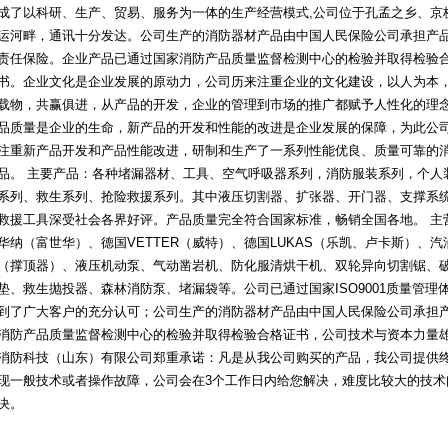
成了以科研、生产、贸易、服务为一体的生产经营模式
,公司位于孔孟之乡、京
运河畔，通讯十分发达。公司生产的消防器材产品由中国人民保险公司承担产
责任保险。企业产品已通过国家消防产品质量监督检测中心的检验并取得检验
书。企业文化是企业发展的原动力，公司历来注重企业的文化建设，以人为本
载物，共赢俱进，从产品的开发，企业的管理到市场的推广都赋予人性化的理
品质量是企业的生命，新产品的开发和性能的改进是企业发展的保障，为此公
注重新产品开发和产品性能改进，研制和生产了一系列性能优良、质量可靠的
品。 主要产品：各种堵漏器材、工具、空气呼吸器系列，消防服装系列，个人
系列、救生系列、抢险救援系列。其中液压切割器、扩张器、开门器、支撑系
救援工具深受社会各界好评。产品质量完全符合国家标准，畅销全国各地。 主
华纳（富世华）、德国VETTER（威特）、德国LUKAS（乐凯、卢卡斯）、
（撑顶器）、液压机动泵、气动凿岩机、防化服清烘干机、双轮异向切割锯、
垫、救生抛投器、森林消防泵、堵漏袋等。
公司已通过国家
ISO9001质量
到了广大客户的充分认可；公司生产的消防器材产品由中国人民保险公司承担
消防产品质量监督检测中心的检验并取得检验合格证书，公司技术与资本力量
消防科技（山东）有限公司郑重承诺：凡是从我公司购买的产品，我公司提供
现一般技术或者操作故障，公司会在3个工作日内给您解决，难度比较大的技术
决。