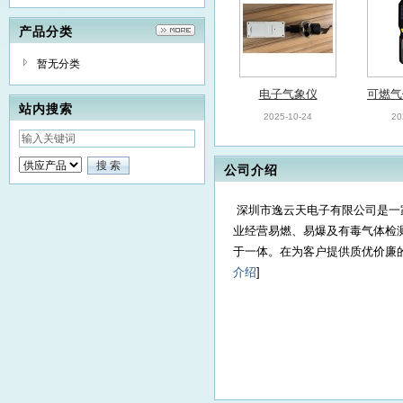
产品分类
暂无分类
电子气象仪
可燃气
站内搜索
号：M
2025-10-24
20
公司介绍
深圳市逸云天电子有限公司是一
业经营易燃、易爆及有毒气体检
于一体。在为客户提供质优价廉的
供应：现场空气监测
无线复
介绍
]
仪
2025-05-12
20