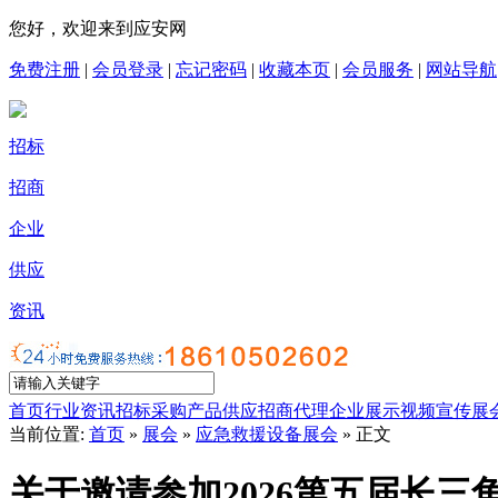
您好，欢迎来到应安网
免费注册
|
会员登录
|
忘记密码
|
收藏本页
|
会员服务
|
网站导航
招标
招商
企业
供应
资讯
首页
行业资讯
招标采购
产品供应
招商代理
企业展示
视频宣传
展
当前位置:
首页
»
展会
»
应急救援设备展会
» 正文
关于邀请参加2026第五届长三