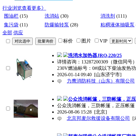
行业浏览
查看更多》
围油栏
(15)
洗消站
(30)
消洗剂
(111)
集污袋
(11)
防爆输转泵
(28)
粘稠液体抽吸泵
全部
供应
标价
图片
VIP
洗消水加热器JRQ-220/25
详情咨询：13287200309（微信同号）
230V燃油标号：0#或以下柴油发热功
2026-01-14 09:40
[山东济宁市]
力鹰消防科技（山东）有限公司
公众洗消帐篷，三防帐篷，正压
公众洗消帐篷，三防帐篷，正压帐篷
2026-08-06 15:28
[北京]
北京邦麦尔救援设备有限公司
[