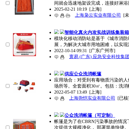
间就会迅速地架设完成，连接好淋浴
2025-02-21 10:19
[上海]
上海枭云实业有限公司
[
智能化真火内攻实战训练集装箱
模块化移动消防站是基于《城市消防站
展，为解决大城市用地困难，以实现
2022-10-14 09:31
[广东广州市]
寰易 (广东) 应急安全科技集
供应公众洗消帐篷
应用场合：对受到有毒物质污染的人
场所等。全套面积30㎡。包括：洗消
2022-05-07 13:49
[上海]
上海尧恺实业有限公司
[已核
公众洗消帐篷（可定制）
帐篷是为了在CBRN污染事故的情况
次提供大规模净化， 部署简单快捷