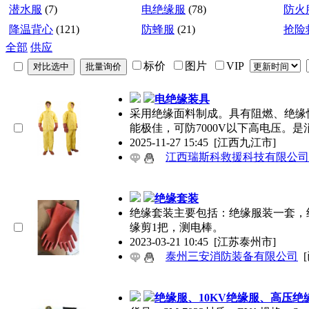
潜水服
(7)
电绝缘服
(78)
防火
降温背心
(121)
防蜂服
(21)
抢险
全部
供应
标价
图片
VIP
电绝缘装具
采用绝缘面料制成。具有阻燃、绝缘
能极佳，可防7000V以下高电压。是
2025-11-27 15:45
[江西九江市]
江西瑞斯科救援科技有限公司
绝缘套装
绝缘套装主要包括：绝缘服装一套，绝
缘剪1把，测电棒。
2023-03-21 10:45
[江苏泰州市]
泰州三安消防装备有限公司
绝缘服、10KV绝缘服、高压绝