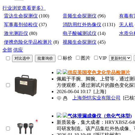
行业浏览
查看更多》
雷达生命探测仪
(100)
音频生命探测仪
(96)
有毒有
军事毒剂侦检仪
(37)
消防用红外热像仪
(1131)
无人机
激光测距仪
(80)
电子酸碱测试仪
(14)
水质分
便携危险化学品检测片
(8)
视频生命探测仪
(45)
全部
供应
标价
图片
VIP
供应美国变色龙化学品检测片
佩戴于手腕、脚腕、上臂等，通过测
方便观察，通过测试片的颜色变化探
2026-06-04 10:17
[上海]
上海尧恺实业有限公司
[已核
气体泄漏成像仪（危化气体型)
新质装备，集大成者：HRYXBSZ-6
司研发制造。该产品集红外热成像、
2026-01-19 10:48
[浙江杭州市]