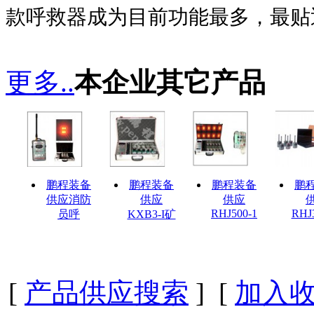
款呼救器成为目前功能最多，最贴
更多..
本企业其它产品
鹏程装备
鹏程装备
鹏程装备
鹏
供应消防
供应
供应
RHJ500-1
RHJ
员呼
KXB3-I矿
[
产品供应搜索
] [
加入