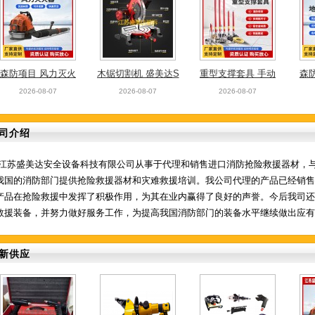
森防项目 风力灭火
木锯切割机 盛美达S
重型支撑套具 手动
森
机 大功率背负式吹
YJ-6
气动支撑 延长柱 多
河
2026-08-07
2026-08-07
2026-08-07
风机 森林灭火防火
种规格可选
钻
吹叶机
司介绍
江苏盛美达安全设备科技有限公司从事于代理和销售进口消防抢险救援器材，
我国的消防部门提供抢险救援器材和灾难救援培训。我公司代理的产品已经销售
产品在抢险救援中发挥了积极作用，为其在业内赢得了良好的声誉。今后我司还
森防项目无齿锯 大
森防项目 大功率油
方形快速充气起重气
盛
救援装备，并努力做好服务工作，为提高我国消防部门的装备水平继续做出应有贡
功率汽油切割机 救
锯 破拆砍树伐木 手
垫应急救生起重垫高
切
2026-08-07
2026-08-07
2026-08-07
援锯钢筋混凝土切割
持便携式汽油切割锯
压气动起重支撑
新供应