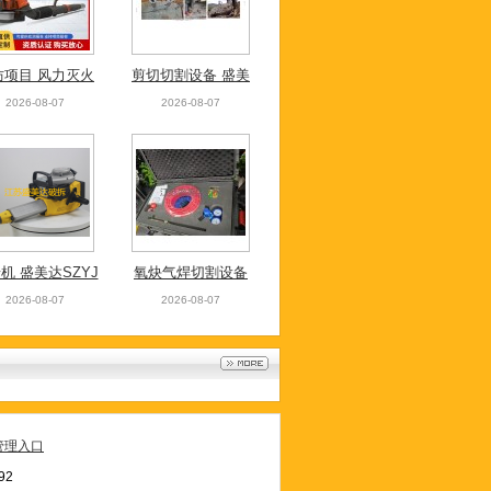
防项目 风力灭火
剪切切割设备 盛美
 大功率背负式吹
达 岩石和混凝土分
2026-08-07
2026-08-07
机 森林灭火防火
裂机
吹叶机
机 盛美达SZYJ
氧炔气焊切割设备
-23
盛美达YQQH-30
2026-08-07
2026-08-07
管理入口
92