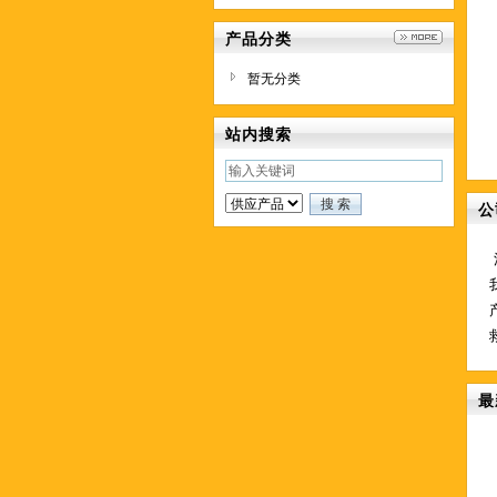
产品分类
暂无分类
站内搜索
公
最