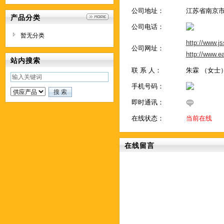
公司地址：
江苏省南京市
产品分类
公司电话：
暂无分类
http://www.j
公司网址：
http://www.
站内搜索
联 系 人：
朱霖 （女士
手机号码：
即时通讯：
在线状态：
当前在线
在线留言