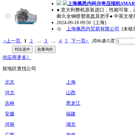
上海佩恩内科尔奇压缩机SMART 
● 意大利整机原装进口，性能可靠，
耐久全钢喷塑底盘及把手● 中英文使
2024-09-18 09:50
[上海]
上海佩恩内贸易有限公司
[未核
«上一页
1
2
…
3
…
4
5
下一页»
共86条/5页
供应商
更多》
按地区查找公司
北京
上海
河北
山西
吉林
黑龙江
安徽
福建
河南
湖北
广西
海南