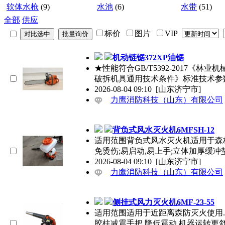
软体水枪
(9)
水池
(6)
水带
(51)
全部
供应
标价
图片
VIP
机动链锯372XP油锯
★性能符合GB/T5392-2017《林业
破拆机具通用技术条件》标准技术参
2026-08-04 09:10
[山东济宁市]
力鹰消防科技（山东）有限公司
背负式风水灭火机6MFSH-12
适用范围背负式风水灭火机适用于森林
免烫伤;易启动,易上手;立体加厚缓冲垫
2026-08-04 09:10
[山东济宁市]
力鹰消防科技（山东）有限公司
侧挂式风力灭火机6MF-23-55
适用范围适用于近距离森防灭火使用.产
胶柱减震手把,降低震动,机器运转更