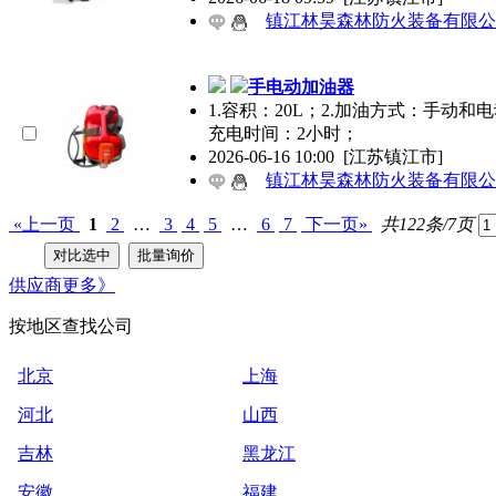
镇江林昊森林防火装备有限公
手电动加油器
1.容积：20L；2.加油方式：手动和
充电时间：2小时；
2026-06-16 10:00
[江苏镇江市]
镇江林昊森林防火装备有限公
«上一页
1
2
…
3
4
5
…
6
7
下一页»
共122条/7页
供应商
更多》
按地区查找公司
北京
上海
河北
山西
吉林
黑龙江
安徽
福建