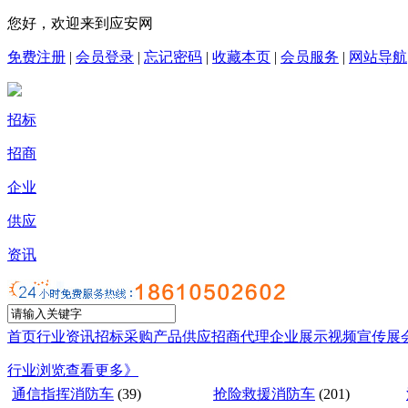
您好，欢迎来到应安网
免费注册
|
会员登录
|
忘记密码
|
收藏本页
|
会员服务
|
网站导航
招标
招商
企业
供应
资讯
首页
行业资讯
招标采购
产品供应
招商代理
企业展示
视频宣传
展
行业浏览
查看更多》
通信指挥消防车
(39)
抢险救援消防车
(201)