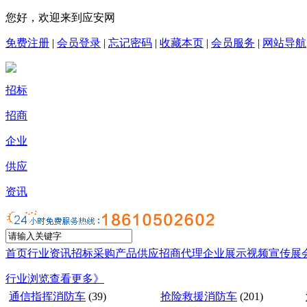
您好，欢迎来到应安网
免费注册
|
会员登录
|
忘记密码
|
收藏本页
|
会员服务
|
网站导航
招标
招商
企业
供应
资讯
首页
行业资讯
招标采购
产品供应
招商代理
企业展示
视频宣传
展
行业浏览
查看更多》
通信指挥消防车
(39)
抢险救援消防车
(201)