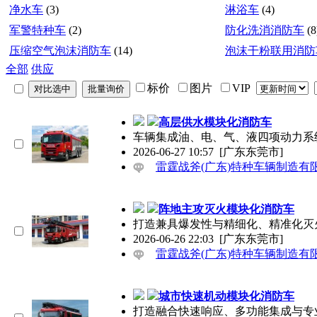
净水车
(3)
淋浴车
(4)
军警特种车
(2)
防化洗消消防车
(8
压缩空气泡沫消防车
(14)
泡沫干粉联用消防
全部
供应
标价
图片
VIP
高层供水模块化消防车
车辆集成油、电、气、液四项动力系
2026-06-27 10:57
[广东东莞市]
雷霆战斧(广东)特种车辆制造有
阵地主攻灭火模块化消防车
打造兼具爆发性与精细化、精准化灭
2026-06-26 22:03
[广东东莞市]
雷霆战斧(广东)特种车辆制造有
城市快速机动模块化消防车
打造融合快速响应、多功能集成与专