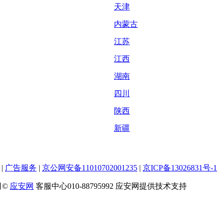
天津
内蒙古
江苏
江西
湖南
四川
陕西
新疆
|
广告服务
|
京公网安备11010702001235
|
京ICP备13026831号-1
司©
应安网
客服中心010-88795992 应安网提供技术支持