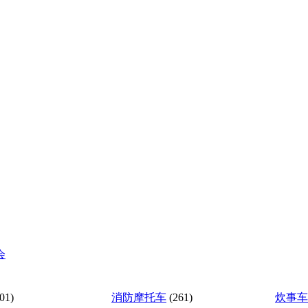
会
01)
消防摩托车
(261)
炊事车