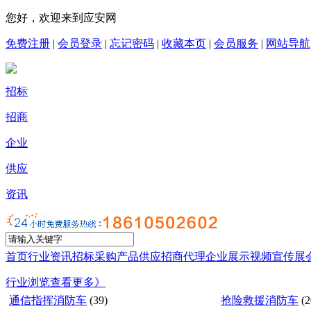
您好，欢迎来到应安网
免费注册
|
会员登录
|
忘记密码
|
收藏本页
|
会员服务
|
网站导航
招标
招商
企业
供应
资讯
首页
行业资讯
招标采购
产品供应
招商代理
企业展示
视频宣传
展
行业浏览
查看更多》
通信指挥消防车
(39)
抢险救援消防车
(2