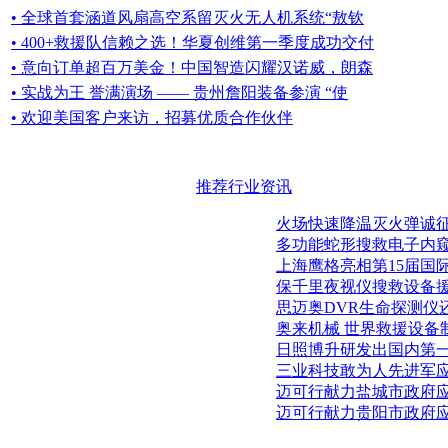
• 全球首套涵道风扇高空系留灭火无人机系统“敖钦
• 400+救援队信赖之选！华夏创维第一季度成功交付
• 意向订单超百万美金！中国智造闪耀汉诺威，朗森
• 实战为王 誉满演场 —— 贵州詹阳装备参演 “使
• 欢迎美国客户来访，招募优质合作伙伴
推荐行业资讯
火场快速降温灭火弹诚
多功能蛇形搜救电子内
上海鹰格亮相第15届国
保千里夜视仪搜救设备
思迈奥DVR生命探测仪
奥来机械 世界救援设备
日照博升研发出国内第一
三业科技敢为人先进军
迈可行献力盐城市政府
迈可行献力贵阳市政府